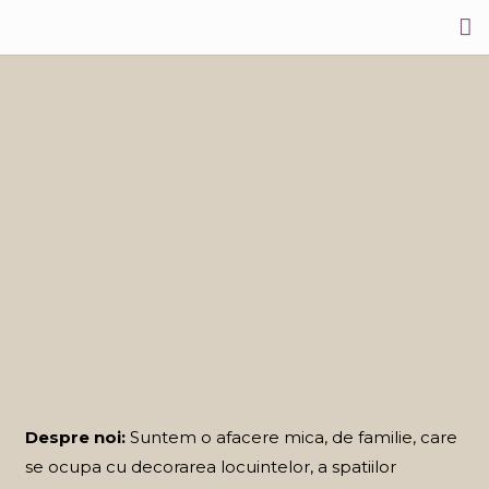
Acasa
Rezidential
Comercial
Contactati-ne!
Despre noi:
Suntem o afacere mica, de familie, care
se ocupa cu decorarea locuintelor, a spatiilor