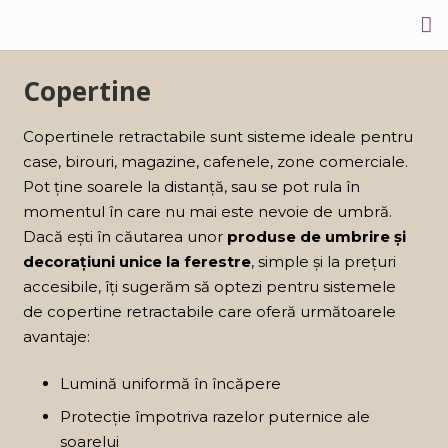
Acasa
Copertine
Rezidential
Copertinele retractabile sunt sisteme ideale pentru
case, birouri, magazine, cafenele, zone comerciale.
Comercial
Pot ține soarele la distanță, sau se pot rula în
Contactati-ne!
momentul în care nu mai este nevoie de umbră.
Dacă ești în căutarea unor
produse de umbrire și
decorațiuni unice la ferestre
, simple și la prețuri
accesibile, îți sugerăm să optezi pentru sistemele
de copertine retractabile care oferă următoarele
avantaje:
Lumină uniformă în încăpere
Protecție împotriva razelor puternice ale
soarelui