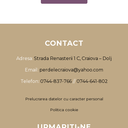
CONTACT
Adresa:
Strada Renasterii 1 C, Craiova – Dolj
Email:
perdelecraiova@yahoo.com
Telefon:
0744-837-766
//
0744-641-802
Prelucrarea datelor cu caracter personal
Politica cookie
URMARITI-NE